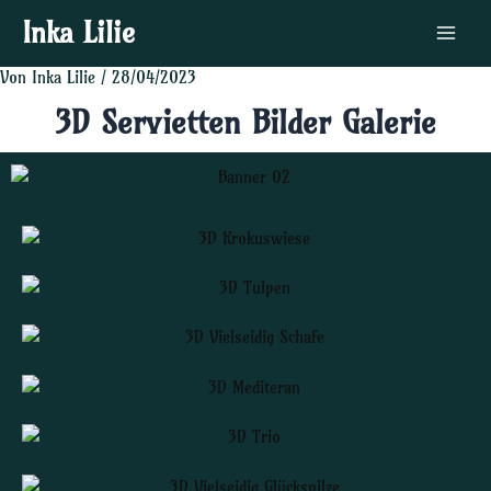
Zum
Post
Main
Inka Lilie
Inhalt
navigation
Menu
springen
Von
Inka Lilie
/
28/04/2023
3D Servietten Bilder Galerie