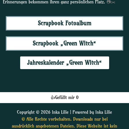
Erinnerungen bekommen ihren ganz persönlichen Platz.
📷✂️
Scrapbook Fotoalbum
Scrapbook „Green Witch“
Jahreskalender „Green Witch“
👍
Gefällt mir
0
Copyright © 2026 Inka Lilie | Powered by Inka Lilie
© Alle Rechte vorbehalten. Downloads nur bei
ausdrücklich angebotenen Dateien. Diese Website ist kein