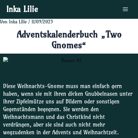
Zum
Post
Main
Inka Lilie
Inhalt
navigation
Menu
springen
Von
Inka Lilie
/
11/09/2023
Adventskalenderbuch „Two
Gnomes“
Diese Weihnachts-Gnome muss man einfach gern
haben, wenn sie mit ihren dicken Gnubbelnasen unter
ihrer Zipfelmütze uns auf Bildern oder sonstigen
Gegenständen begegnen. Sie werden den
Weihnachtsmann und das Christkind nicht
verdrängen, aber sie sind auch nicht mehr
wegzudenken in der Advents und Weihnachtzeit.