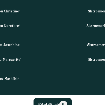
u Christine‘
Alstroemer
ou Dorothee‘
Alstroemeri
ou Josephine‘
Alstroemer
u Marguerite‘
Alstroemer
ou Mathilde‘
👍
Gefällt mir
0