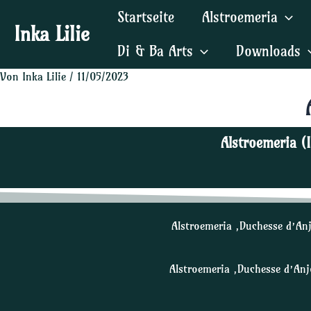
Zum
Post
Startseite
Alstroemeria
Inhalt
navigation
Inka Lilie
springen
Di & Ba Arts
Downloads
Von
Inka Lilie
/
11/05/2023
Alstroemeria (
Alstroemeria ‚Duchesse d’An
Alstroemeria ‚Duchesse d’Anj