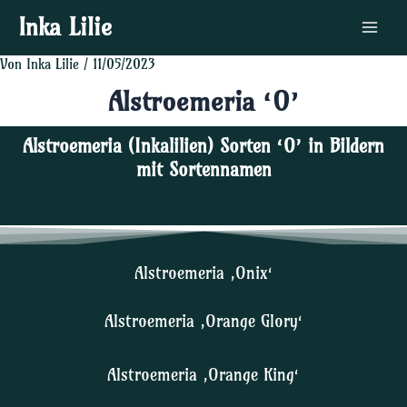
Zum
Post
Main
Inka Lilie
Inhalt
navigation
Menu
springen
Von
Inka Lilie
/
11/05/2023
Alstroemeria ‘O’
Alstroemeria (Inkalilien) Sorten ‘O’ in Bildern
mit Sortennamen
Alstroemeria ‚Onix‘
Alstroemeria ‚Orange Glory‘
Alstroemeria ‚Orange King‘