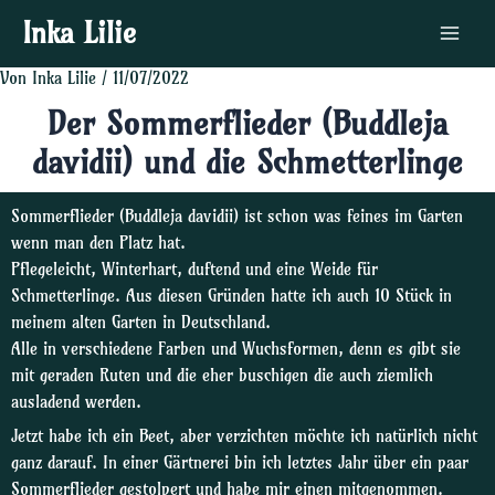
Zum
Post
Main
Inka Lilie
Inhalt
navigation
Menu
springen
Von
Inka Lilie
/
11/07/2022
Der Sommerflieder (Buddleja
davidii) und die Schmetterlinge
Sommerflieder (Buddleja davidii) ist schon was feines im Garten
wenn man den Platz hat.
Pflegeleicht, Winterhart, duftend und eine Weide für
Schmetterlinge. Aus diesen Gründen hatte ich auch 10 Stück in
meinem alten Garten in Deutschland.
Alle in verschiedene Farben und Wuchsformen, denn es gibt sie
mit geraden Ruten und die eher buschigen die auch ziemlich
ausladend werden.
Jetzt habe ich ein Beet, aber verzichten möchte ich natürlich nicht
ganz darauf. In einer Gärtnerei bin ich letztes Jahr über ein paar
Sommerflieder gestolpert und habe mir einen mitgenommen.