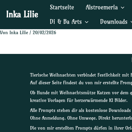
Zum
Post
Startseite
Alstroemeria
Inhalt
navigation
Inka Lilie
springen
Di & Ba Arts
Downloads
Von
Inka Lilie
/
20/02/2026
Tierische Weihnachten verbindet Festlichkeit mit 
Auf dieser Seite findest du von mir erstellte P
Ob Hunde mit Weihnachtsmütze Katzen vor dem ge
kreative Vorlagen für herzerwärmende KI Bilder.
Alle Prompts stehen dir als kostenlose Downloads
Ohne Anmeldung. Ohne Umwege. Direkt herunterla
Die von mir erstellten Prompts dürfen in ihrer O