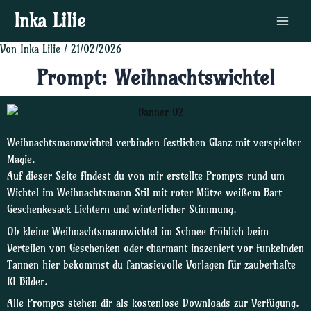
Zum
Post
Main
Inka Lilie
Inhalt
navigation
Menu
springen
Von
Inka Lilie
/
21/02/2026
Prompt: Weihnachtswichtel
Weihnachtsmannwichtel verbinden festlichen Glanz mit verspielter
Magie.
Auf dieser Seite findest du von mir erstellte Prompts rund um
Wichtel im Weihnachtsmann Stil mit roter Mütze weißem Bart
Geschenkesack Lichtern und winterlicher Stimmung.
Ob kleine Weihnachtsmannwichtel im Schnee fröhlich beim
Verteilen von Geschenken oder charmant inszeniert vor funkelnden
Tannen hier bekommst du fantasievolle Vorlagen für zauberhafte
KI Bilder.
Alle Prompts stehen dir als kostenlose Downloads zur Verfügung.