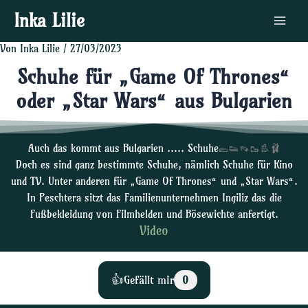
Zum
Post
Main
Inka Lilie
Inhalt
navigation
Menu
springen
Von
Inka Lilie
/
27/03/2023
Schuhe für „Game Of Thrones“
oder „Star Wars“ aus Bulgarien
Auch das kommt aus Bulgarien ….. Schuhe
🥿👟👡🥾👢🩰
Doch es sind ganz bestimmte Schuhe, nämlich Schuhe für Kino
und TV. Unter anderen für „Game Of Thrones“ und „Star Wars“.
In Peschtera sitzt das Familienunternehmen Ingiliz das die
Fußbekleidung von Filmhelden und Bösewichte anfertigt.
Video
👍
Gefällt mir
0