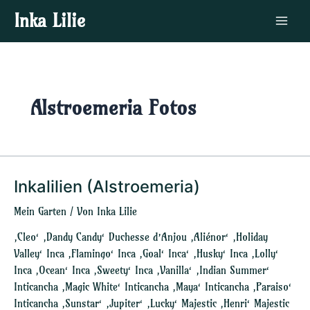
Zum
Main
Inka Lilie
Inhalt
Menu
springen
Alstroemeria Fotos
Inkalilien (Alstroemeria)
Inkalilien
(Alstroemeria)
Mein Garten
/ Von
Inka Lilie
‚Cleo‘ ‚Dandy Candy‘ Duchesse d’Anjou ‚Aliénor‘ ‚Holiday
Valley‘ Inca ‚Flamingo‘ Inca ‚Goal‘ Inca‘ ‚Husky‘ Inca ‚Lolly‘
Inca ‚Ocean‘ Inca ‚Sweety‘ Inca ‚Vanilla‘ ‚Indian Summer‘
Inticancha ‚Magic White‘ Inticancha ‚Maya‘ Inticancha ‚Paraiso‘
Inticancha ‚Sunstar‘ ‚Jupiter‘ ‚Lucky‘ Majestic ‚Henri‘ Majestic