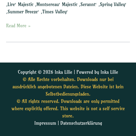
‚Lire‘ Majestic ‚Montsereau‘ Majestic ‚Serannt‘ ‚Spring Valley‘
‚Summer Breeze‘ ‚Times Valley‘
Read More »
Copyright © 2026 Inka Lilie | Powered by Inka Lilie
© Alle Rechte vorbehalten. Downloads nur bei
ausdrücklich angebotenen Dateien. Diese Website ist kein
Selbstbedienungsladen.
© All rights reserved. Downloads are only permitted
where explicitly offered. This website is not a self service
store.
Impressum
|
Datenschutzerklärung