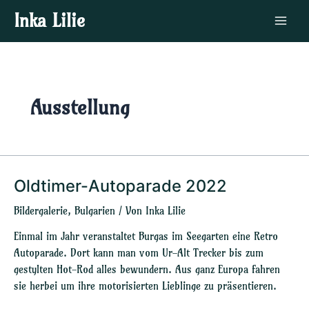
Zum
Main
Inka Lilie
Inhalt
Menu
springen
Ausstellung
Oldtimer-Autoparade 2022
Oldtimer-
Autoparade
Bildergalerie
,
Bulgarien
/ Von
Inka Lilie
2022
Einmal im Jahr veranstaltet Burgas im Seegarten eine Retro
Autoparade. Dort kann man vom Ur-Alt Trecker bis zum
gestylten Hot-Rod alles bewundern. Aus ganz Europa fahren
sie herbei um ihre motorisierten Lieblinge zu präsentieren.