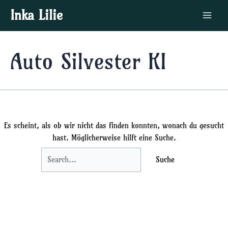
Zum
Suchen
Main
Inka Lilie
Inhalt
nach:
Menu
springen
Auto Silvester KI
Es scheint, als ob wir nicht das finden konnten, wonach du gesucht
hast. Möglicherweise hilft eine Suche.