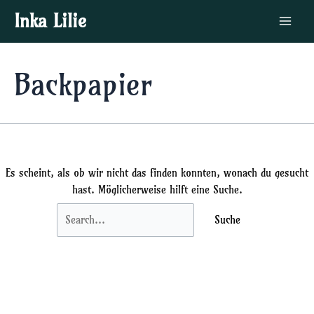
Zum
Suchen
Main
Inka Lilie
Inhalt
nach:
Menu
springen
Backpapier
Es scheint, als ob wir nicht das finden konnten, wonach du gesucht
hast. Möglicherweise hilft eine Suche.