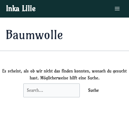
Zum
Suchen
Main
Inka Lilie
Inhalt
nach:
Menu
springen
Baumwolle
Es scheint, als ob wir nicht das finden konnten, wonach du gesucht
hast. Möglicherweise hilft eine Suche.