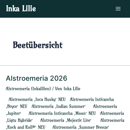
Zum
Main
Inka Lilie
Inhalt
Menu
springen
Beetübersicht
Alstroemeria 2026
Alstroemeria
2026
Alstroemeria (Inkalilien)
/ Von
Inka Lilie
Alstroemeria ‚Inca Husky‘ NEU Alstroemeria Inticancha
‚Bryce‘ NEU Alstroemria ‚Indian Summer‘ Alstroemeria
‚Jupiter‘ Alstroemeria Inticancha ‚Moon‘ NEU Alstroemeria
‚Ligtu Hybride‘ Alstroemeria ‚Mejestic Lire‘ Alstroemeria
‚Rock and Roll®‘ NEU Alstroemeria ‚Summer Breeze‘