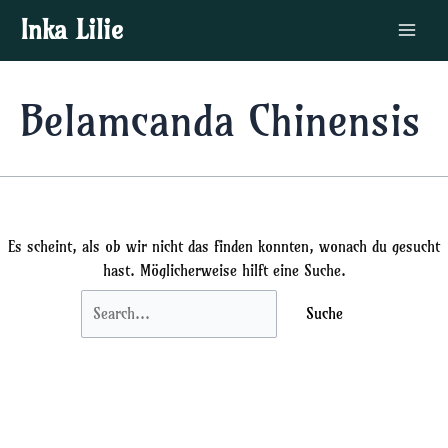
Zum
Suchen
Main
Inka Lilie
Inhalt
nach:
Menu
springen
Belamcanda Chinensis
Es scheint, als ob wir nicht das finden konnten, wonach du gesucht
hast. Möglicherweise hilft eine Suche.