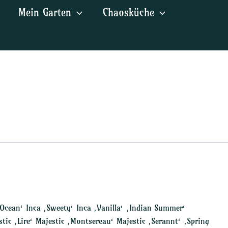
Mein Garten
Chaosküche
 ‚Ocean‘ Inca ‚Sweety‘ Inca ‚Vanilla‘ ‚Indian Summer‘
tic ‚Lire‘ Majestic ‚Montsereau‘ Majestic ‚Serannt‘ ‚Spring