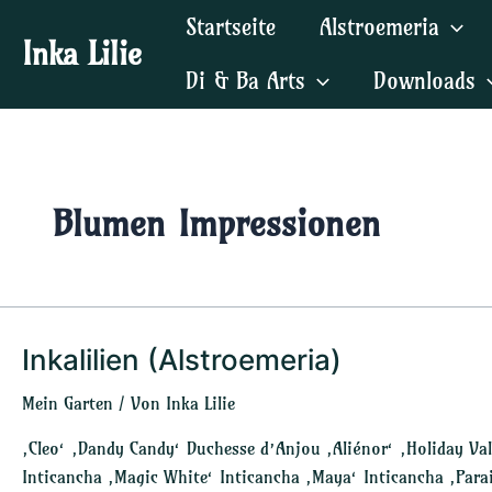
Zum
Startseite
Alstroemeria
Inhalt
Inka Lilie
springen
Di & Ba Arts
Downloads
Blumen Impressionen
Inkalilien (Alstroemeria)
Inkalilien
(Alstroemeria)
Mein Garten
/ Von
Inka Lilie
‚Cleo‘ ‚Dandy Candy‘ Duchesse d’Anjou ‚Aliénor‘ ‚Holiday Vall
Inticancha ‚Magic White‘ Inticancha ‚Maya‘ Inticancha ‚Parais