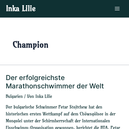
Zum
Main
Inka Lilie
Inhalt
Menu
springen
Champion
Der erfolgreichste
Der
erfolgreichste
Marathonschwimmer der Welt
Marathonschwimmer
Bulgarien
/ Von
Inka Lilie
der
Welt
Der bulgarische Schwimmer Petar Stojtchew hat den
historischen ersten Wettkampf auf dem Chöwsgölsee in der
Mongolei unter der Schirmherrschaft der Internationalen
Eisschwimm-Organisation gewonnen, berichtet die BTA. Petar