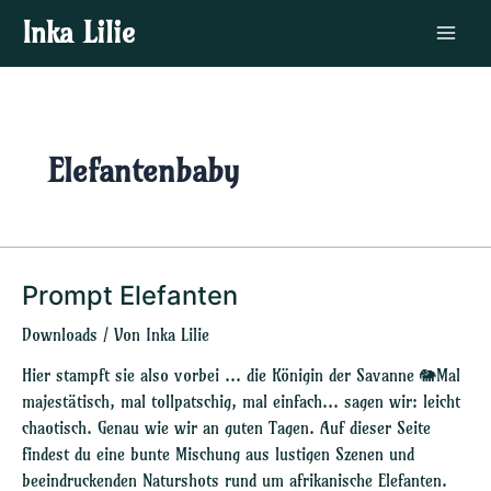
Zum
Main
Inka Lilie
Inhalt
Menu
springen
Elefantenbaby
Prompt Elefanten
Prompt
Elefanten
Downloads
/ Von
Inka Lilie
Hier stampft sie also vorbei … die Königin der Savanne 🐘Mal
majestätisch, mal tollpatschig, mal einfach… sagen wir: leicht
chaotisch. Genau wie wir an guten Tagen. Auf dieser Seite
findest du eine bunte Mischung aus lustigen Szenen und
beeindruckenden Naturshots rund um afrikanische Elefanten.