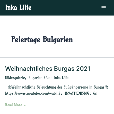
Zum
Main
Inka Lilie
Inhalt
Menu
springen
Feiertage Bulgarien
Weihnachtliches Burgas 2021
Weihnachtliches
Burgas
Bildergalerie
,
Bulgarien
/ Von
Inka Lilie
2021
🤶Weihnachtliche Beleuchtung der Fußgängerzone in Burgas🎅
https://www.youtube.com/watch?v=lN9eYTKDH5M&t=6s
Read More »