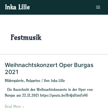
Zum
Main
Inka Lilie
Inhalt
Menu
springen
Festmusik
Weihnachtskonzert Oper Burgas
Weihnachtskonzert
Oper
2021
Burgas
Bildergalerie
,
Bulgarien
/ Von
Inka Lilie
2021
Ein Ausschnitt des Weihnachtskonzerts in der Oper von
Burgas am 22.12.2021 https://youtu.be/RcQxDzmFx4U
Read More »