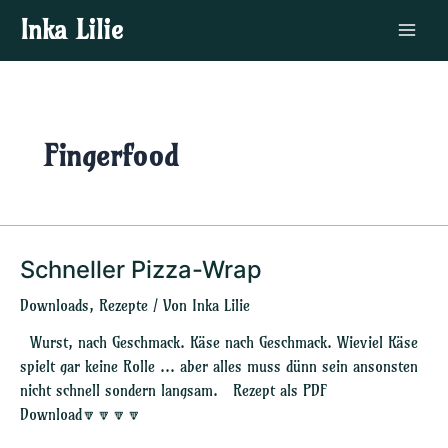
Zum
Main
Inka Lilie
Inhalt
Menu
springen
Fingerfood
Schneller Pizza-Wrap
Schneller
Pizza-
Downloads
,
Rezepte
/ Von
Inka Lilie
Wrap
Wurst, nach Geschmack. Käse nach Geschmack. Wieviel Käse
spielt gar keine Rolle … aber alles muss dünn sein ansonsten
nicht schnell sondern langsam. Rezept als PDF
Download🔽🔽🔽🔽