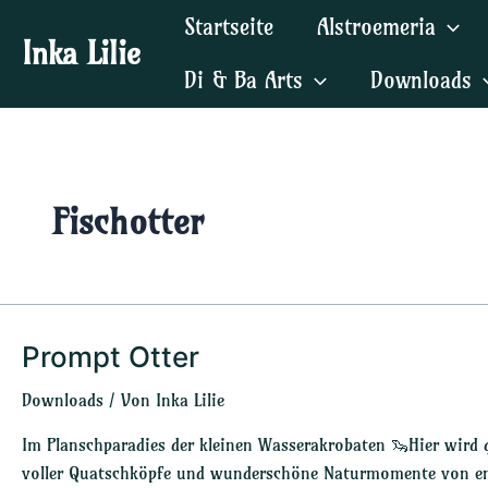
Zum
Startseite
Alstroemeria
Inhalt
Inka Lilie
springen
Di & Ba Arts
Downloads
Fischotter
Prompt Otter
Prompt
Otter
Downloads
/ Von
Inka Lilie
Im Planschparadies der kleinen Wasserakrobaten 🦦Hier wird g
voller Quatschköpfe und wunderschöne Naturmomente von ents