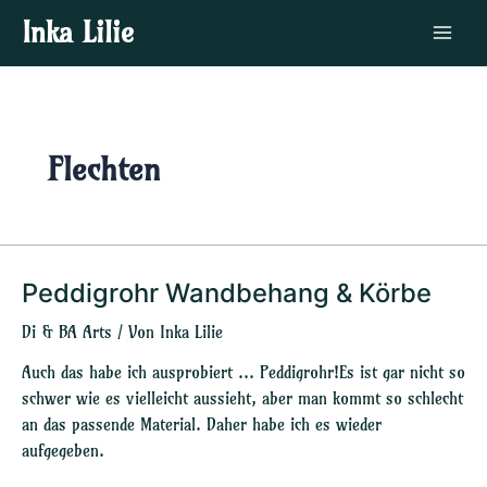
Zum
Main
Inka Lilie
Inhalt
Menu
springen
Flechten
Peddigrohr Wandbehang & Körbe
Peddigrohr
Wandbehang
Di & BA Arts
/ Von
Inka Lilie
&
Körbe
Auch das habe ich ausprobiert … Peddigrohr!Es ist gar nicht so
schwer wie es vielleicht aussieht, aber man kommt so schlecht
an das passende Material. Daher habe ich es wieder
aufgegeben.