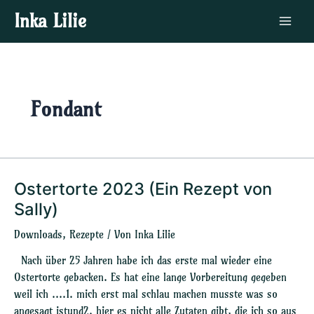
Zum
Main
Inka Lilie
Inhalt
Menu
springen
Fondant
Ostertorte 2023 (Ein Rezept von
Ostertorte
2023
Sally)
(Ein
Downloads
,
Rezepte
/ Von
Inka Lilie
Rezept
von
Nach über 25 Jahren habe ich das erste mal wieder eine
Sally)
Ostertorte gebacken. Es hat eine lange Vorbereitung gegeben
weil ich ….1. mich erst mal schlau machen musste was so
angesagt istund2. hier es nicht alle Zutaten gibt, die ich so aus