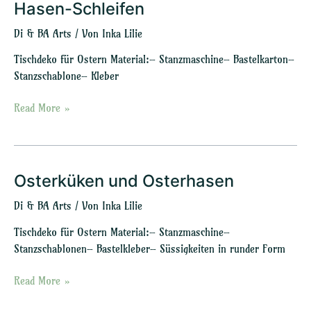
Hasen-Schleifen
Hasen-
Schleifen
Di & BA Arts
/ Von
Inka Lilie
Tischdeko für Ostern Material:– Stanzmaschine– Bastelkarton–
Stanzschablone– Kleber
Read More »
Osterküken und Osterhasen
Osterküken
und
Di & BA Arts
/ Von
Inka Lilie
Osterhasen
Tischdeko für Ostern Material:– Stanzmaschine–
Stanzschablonen– Bastelkleber– Süssigkeiten in runder Form
Read More »