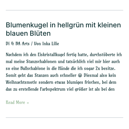
Blumenkugel in hellgrün mit kleinen
Blumenkugel
in
blauen Blüten
hellgrün
Di & BA Arts
/ Von
Inka Lilie
mit
kleinen
Nachdem ich den Eiskristallkugel fertig hatte, durchstöberte ich
blauen
mal meine Stanzschablonen und tatsächlich viel mir hier auch
Blüten
so eine Ballschablone in die Hände die ich sogar 2x besitze.
Somit geht das Stanzen auch schneller 😁 Diesmal also kein
Weihnachtsmotiv sondern etwas blumiges frisches, bei dem
das zu erstellende Farbspektrum viel größer ist als bei den
Read More »