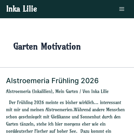
Zum
Main
Inka Lilie
Inhalt
Menu
springen
Garten Motivation
Alstroemeria Frühling 2026
Alstroemeria
Frühling
Alstroemeria (Inkalilien)
,
Mein Garten
/ Von
Inka Lilie
2026
Der Frühling 2026 meinte es bisher wirklich… interessant
mit mir und meinen Alstroemerien.Während andere Menschen
schon geschniegelt mit Gießkanne und Sonnenhut durch den
Garten tänzeln, stehe ich hier morgens eher wie ein
norddeutscher Fischer auf hoher See. Dazu kommt ein