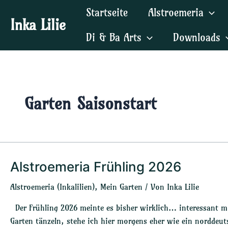
Zum
Startseite
Alstroemeria
Inhalt
Inka Lilie
springen
Di & Ba Arts
Downloads
Garten Saisonstart
Alstroemeria Frühling 2026
Alstroemeria
Frühling
Alstroemeria (Inkalilien)
,
Mein Garten
/ Von
Inka Lilie
2026
Der Frühling 2026 meinte es bisher wirklich… interessant 
Garten tänzeln, stehe ich hier morgens eher wie ein nordde