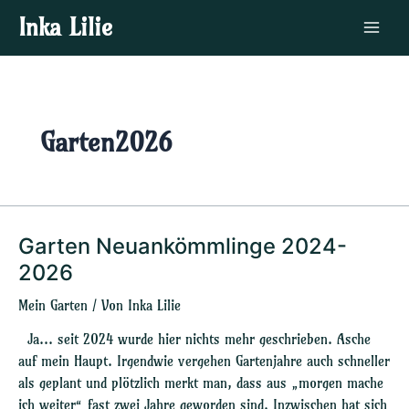
Zum
Main
Inka Lilie
Inhalt
Menu
springen
Garten2026
Garten Neuankömmlinge 2024-
Garten
Neuankömmlinge
2026
2024-
Mein Garten
/ Von
Inka Lilie
2026
Ja… seit 2024 wurde hier nichts mehr geschrieben. Asche
auf mein Haupt. Irgendwie vergehen Gartenjahre auch schneller
als geplant und plötzlich merkt man, dass aus „morgen mache
ich weiter“ fast zwei Jahre geworden sind. Inzwischen hat sich