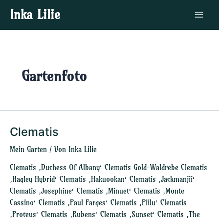
Zum
Main
Inka Lilie
Inhalt
Menu
springen
Gartenfoto
Clematis
Clematis
Mein Garten
/ Von
Inka Lilie
Clematis ‚Duchess Of Albany‘ Clematis Gold-Waldrebe Clematis
‚Hagley Hybrid‘ Clematis ‚Hakuookan‘ Clematis ‚Jackmanjii‘
Clematis ‚Josephine‘ Clematis ‚Minuet‘ Clematis ‚Monte
Cassino‘ Clematis ‚Paul Farges‘ Clematis ‚Piilu‘ Clematis
‚Proteus‘ Clematis ‚Rubens‘ Clematis ‚Sunset‘ Clematis ‚The