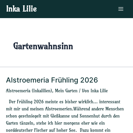
Zum
Main
Inka Lilie
Inhalt
Menu
springen
Gartenwahnsinn
Alstroemeria Frühling 2026
Alstroemeria
Frühling
Alstroemeria (Inkalilien)
,
Mein Garten
/ Von
Inka Lilie
2026
Der Frühling 2026 meinte es bisher wirklich… interessant
mit mir und meinen Alstroemerien.Während andere Menschen
schon geschniegelt mit Gießkanne und Sonnenhut durch den
Garten tänzeln, stehe ich hier morgens eher wie ein
norddeutscher Fischer auf hoher See. Dazu kommt ein