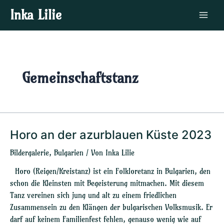
Zum
Main
Inka Lilie
Inhalt
Menu
springen
Gemeinschaftstanz
Horo an der azurblauen Küste 2023
Horo
an
Bildergalerie
,
Bulgarien
/ Von
Inka Lilie
der
azurblauen
Horo (Reigen/Kreistanz) ist ein Folkloretanz in Bulgarien, den
Küste
schon die Kleinsten mit Begeisterung mitmachen. Mit diesem
2023
Tanz vereinen sich jung und alt zu einem friedlichen
Zusammensein zu den Klängen der bulgarischen Volksmusik. Er
darf auf keinem Familienfest fehlen, genauso wenig wie auf