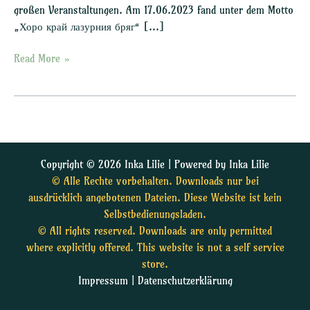
großen Veranstaltungen. Am 17.06.2023 fand unter dem Motto
„Хоро край лазурния бряг“ […]
Read More »
Copyright © 2026 Inka Lilie | Powered by Inka Lilie
© Alle Rechte vorbehalten. Downloads nur bei
ausdrücklich angebotenen Dateien. Diese Website ist kein
Selbstbedienungsladen.
© All rights reserved. Downloads are only permitted
where explicitly offered. This website is not a self service
store.
Impressum
|
Datenschutzerklärung