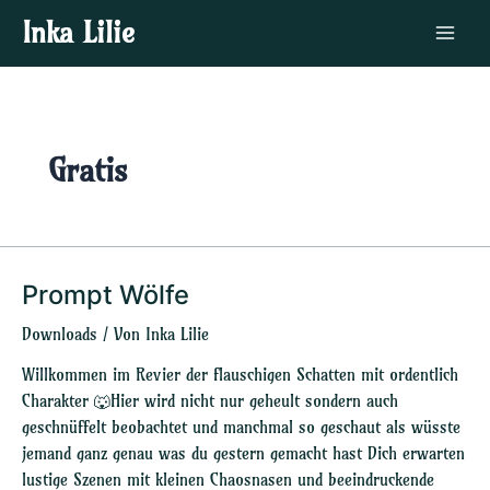
Zum
Post
Main
Inka Lilie
Inhalt
pagination
Menu
springen
Gratis
Prompt Wölfe
Prompt
Wölfe
Downloads
/ Von
Inka Lilie
Willkommen im Revier der flauschigen Schatten mit ordentlich
Charakter 🐺Hier wird nicht nur geheult sondern auch
geschnüffelt beobachtet und manchmal so geschaut als wüsste
jemand ganz genau was du gestern gemacht hast Dich erwarten
lustige Szenen mit kleinen Chaosnasen und beeindruckende