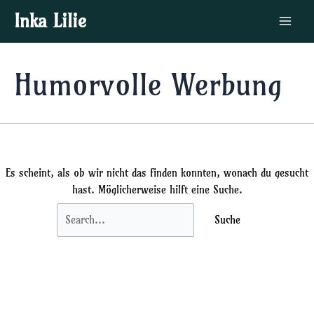
Zum
Suchen
Main
Inka Lilie
Inhalt
nach:
Menu
springen
Humorvolle Werbung
Es scheint, als ob wir nicht das finden konnten, wonach du gesucht
hast. Möglicherweise hilft eine Suche.