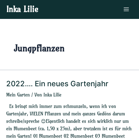
Zum
Main
Inka Lilie
Inhalt
Menu
springen
Jungpflanzen
2022…. Ein neues Gartenjahr
2022….
Ein
Mein Garten
/ Von
Inka Lilie
neues
Gartenjahr
Es bringt mich immer zum schmunzeln, wenn ich von
Gartenjahr, VIELEN Pflanzen und mein ganzes Gedöns darum
schreibe/spreche 😊Eigentlich handelt es sich wirklich nur um
ein Blumenbeet (ca. 1,50 x 25m), aber trotzdem ist es für mich
mein Garten! 01 Blumenbeet 02 Blumenbeet 03 Blumenbeet