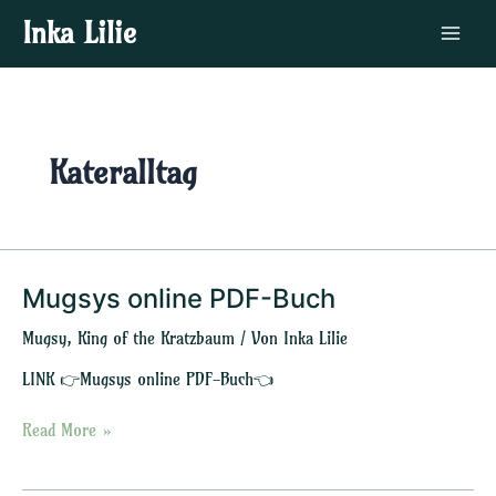
Zum
Main
Inka Lilie
Inhalt
Menu
springen
Kateralltag
Mugsys online PDF-Buch
Mugsys
online
Mugsy, King of the Kratzbaum
/ Von
Inka Lilie
PDF-
Buch
LINK 👉Mugsys online PDF-Buch👈
Read More »