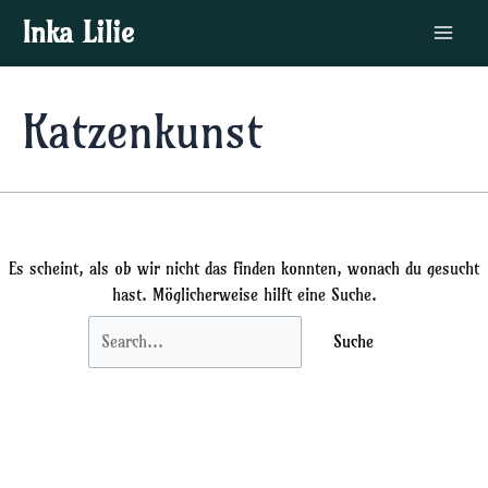
Zum
Suchen
Main
Inka Lilie
Inhalt
nach:
Menu
springen
Katzenkunst
Es scheint, als ob wir nicht das finden konnten, wonach du gesucht
hast. Möglicherweise hilft eine Suche.