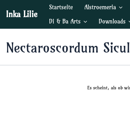
Zum
Startseite
Alstroemeria
Inhalt
Inka Lilie
springen
Di & Ba Arts
Downloads
Nectaroscordum Sicu
Es scheint, als ob w