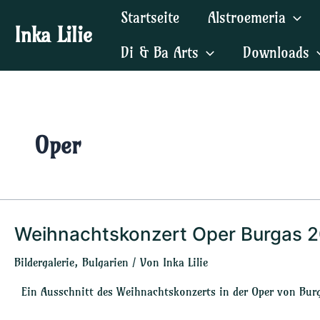
Zum
Startseite
Alstroemeria
Inhalt
Inka Lilie
springen
Di & Ba Arts
Downloads
Oper
Weihnachtskonzert Oper Burgas 
Weihnachtskonzert
Oper
Bildergalerie
,
Bulgarien
/ Von
Inka Lilie
Burgas
2021
Ein Ausschnitt des Weihnachtskonzerts in der Oper von Bur