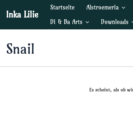
Zum
Startseite
Alstroemeria
Inhalt
Inka Lilie
springen
Di & Ba Arts
Downloads
Snail
Es scheint, als ob w