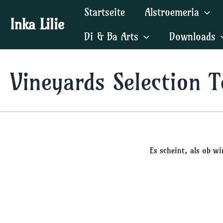
Zum
Startseite
Alstroemeria
Inhalt
Inka Lilie
springen
Di & Ba Arts
Downloads
Vineyards Selection 
Es scheint, als ob w