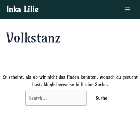
Zum
Suchen
Main
Inka Lilie
Inhalt
nach:
Menu
springen
Volkstanz
Es scheint, als ob wir nicht das finden konnten, wonach du gesucht
hast. Möglicherweise hilft eine Suche.