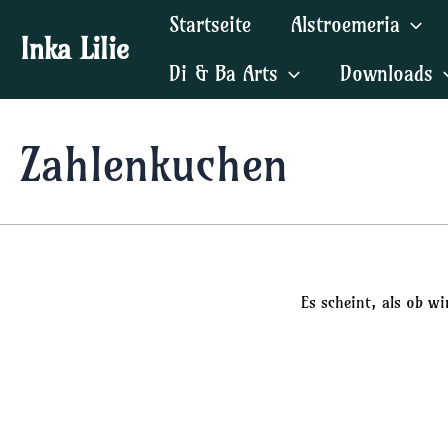
Zum
Startseite
Alstroemeria
Inhalt
Inka Lilie
springen
Di & Ba Arts
Downloads
Zahlenkuchen
Es scheint, als ob w