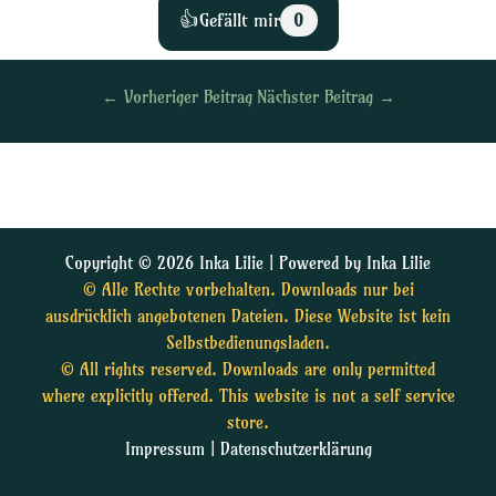
👍
Gefällt mir
0
←
Vorheriger Beitrag
Nächster Beitrag
→
Copyright © 2026 Inka Lilie | Powered by Inka Lilie
© Alle Rechte vorbehalten. Downloads nur bei
ausdrücklich angebotenen Dateien. Diese Website ist kein
Selbstbedienungsladen.
© All rights reserved. Downloads are only permitted
where explicitly offered. This website is not a self service
store.
Impressum
|
Datenschutzerklärung