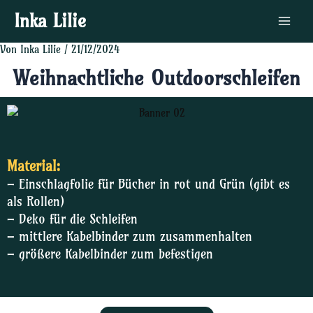
Zum
Post
Main
Inka Lilie
Inhalt
navigation
Menu
springen
Von
Inka Lilie
/
21/12/2024
Weihnachtliche Outdoorschleifen
Material:
– Einschlagfolie für Bücher in rot und Grün (gibt es
als Rollen)
– Deko für die Schleifen
– mittlere Kabelbinder zum zusammenhalten
– größere Kabelbinder zum befestigen