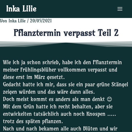
Zum
Post
Main
Inka Lilie
Inhalt
navigation
Menu
springen
Von
Inka Lilie
/
20/05/2021
Pflanztermin verpasst Teil 2
Wie ich ja schon schrieb, habe ich den Pflanztermin
meiner Frühlingsblüher vollkommen verpasst und
diese erst im März gesetzt.
Gedacht hatte ich mir, dass sie ein paar grüne Stängel
zeigen würden und das wäre dann alles.
Doch meist kommt es anders als man denkt 😊
Mit dem Grün hatte ich recht behalten, aber sie
entwickelten tatsächlich auch noch Knospen …..
trotz des späten pflanzen.
Nach und nach bekamen alle auch Blüten und wir