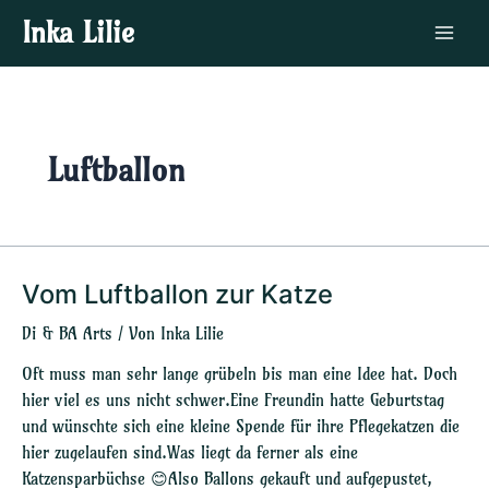
Zum
Main
Inka Lilie
Inhalt
Menu
springen
Luftballon
Vom Luftballon zur Katze
Vom
Luftballon
Di & BA Arts
/ Von
Inka Lilie
zur
Katze
Oft muss man sehr lange grübeln bis man eine Idee hat. Doch
hier viel es uns nicht schwer.Eine Freundin hatte Geburtstag
und wünschte sich eine kleine Spende für ihre Pflegekatzen die
hier zugelaufen sind.Was liegt da ferner als eine
Katzensparbüchse 😊Also Ballons gekauft und aufgepustet,