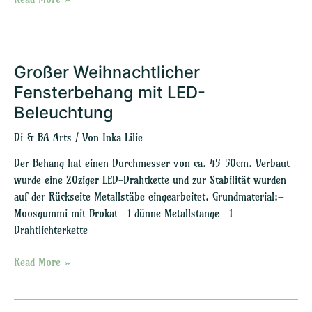
Großer Weihnachtlicher
Großer
Weihnachtlicher
Fensterbehang mit LED-
Fensterbehang
Beleuchtung
mit
LED-
Di & BA Arts
/ Von
Inka Lilie
Beleuchtung
Der Behang hat einen Durchmesser von ca. 45-50cm. Verbaut
wurde eine 20ziger LED-Drahtkette und zur Stabilität wurden
auf der Rückseite Metallstäbe eingearbeitet. Grundmaterial:–
Moosgummi mit Brokat– 1 dünne Metallstange– 1
Drahtlichterkette
Read More »