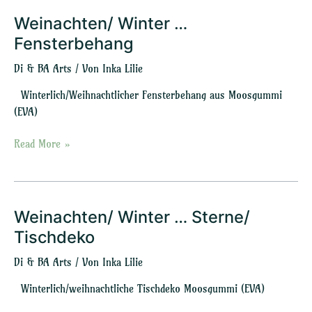
Weinachten/ Winter …
Weinachten/
Winter
Fensterbehang
…
Di & BA Arts
/ Von
Inka Lilie
Fensterbehang
Winterlich/Weihnachtlicher Fensterbehang aus Moosgummi
(EVA)
Read More »
Weinachten/ Winter … Sterne/
Weinachten/
Winter
Tischdeko
…
Di & BA Arts
/ Von
Inka Lilie
Sterne/
Tischdeko
Winterlich/weihnachtliche Tischdeko Moosgummi (EVA)