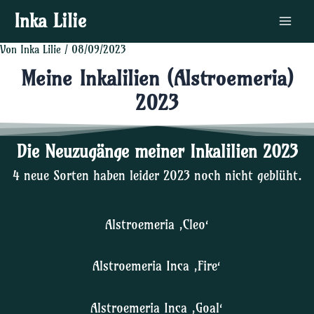
Zum
Post
Main
Inka Lilie
Inhalt
navigation
Menu
springen
Von
Inka Lilie
/
08/09/2023
Meine Inkalilien (Alstroemeria)
2023
Die Neuzugänge meiner Inkalilien 2023
4 neue Sorten haben leider 2023 noch nicht geblüht.
Alstroemeria ‚Cleo‘
Alstroemeria Inca ‚Fire‘
Alstroemeria Inca ‚Goal‘